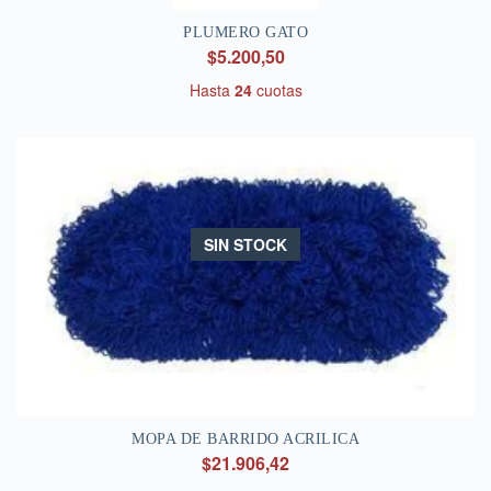
PLUMERO GATO
$5.200,50
Hasta
24
cuotas
SIN STOCK
MOPA DE BARRIDO ACRILICA
$21.906,42