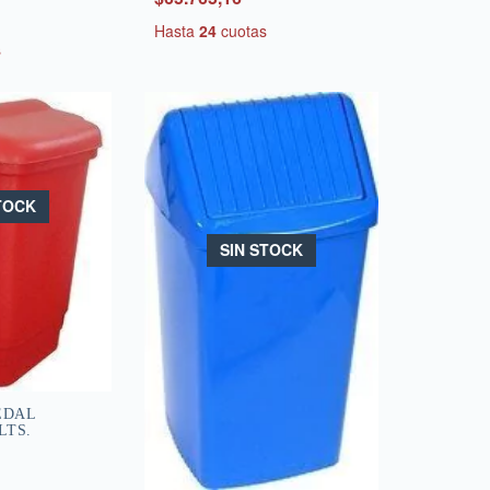
Hasta
24
cuotas
s
TOCK
SIN STOCK
EDAL
LTS.