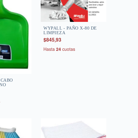
WYPALL - PAÑO X-80 DE
LIMPIEZA
$845,93
Hasta
24
cuotas
 CABO
ANO
s