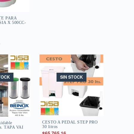
E PARA
IA X 500CC-
s
SIN STOCK
TOCK
CESTO A PEDAL STEP PRO
xidable
30 litros
s. TAPA VAI
$65.765,16