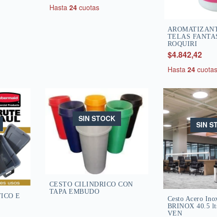
Hasta
24
cuotas
AROMATIZANT
TELAS FANTAS
ROQUIRI
$4.842,42
Hasta
24
cuota
SIN STOCK
SIN S
CESTO CILINDRICO CON
TAPA EMBUDO
ICO E
Cesto Acero Ino
BRINOX 40.5 lt
VEN