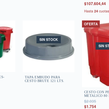
$107.604,44
Hasta
24
cuota
OFERTA
SIN STOCK
SIN S
ES-
TAPA EMBUDO PARA
CESTO BRUTE 121 LTS.
CESTO CON P
METALICO 80 
$2.035
$1.754