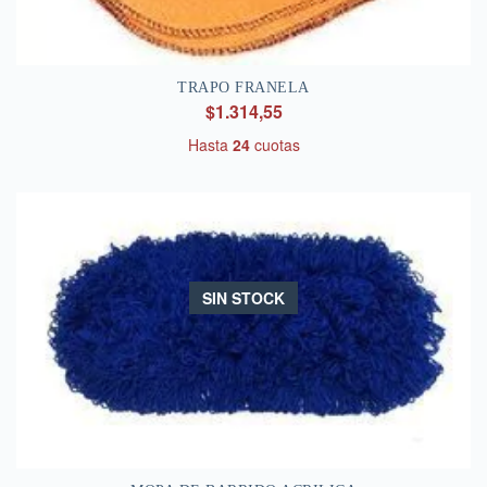
TRAPO FRANELA
$1.314,55
Hasta
24
cuotas
SIN STOCK