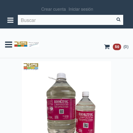
Crear cuenta
Iniciar sesión
(
0
)
$0