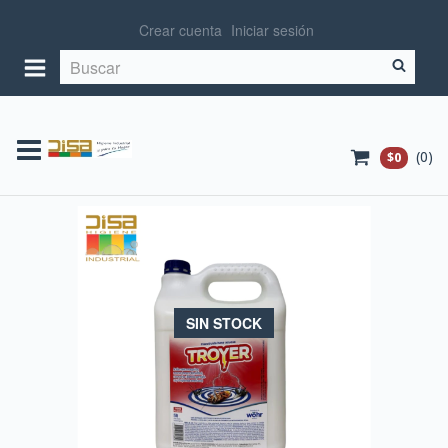
Crear cuenta
Iniciar sesión
(
0
)
$0
SIN STOCK