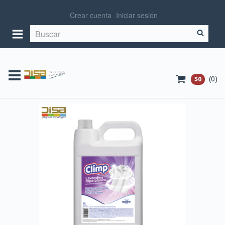
Crear cuenta
Iniciar sesión
(
0
)
$0