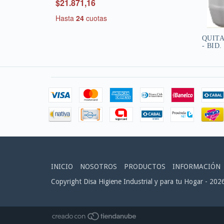
$21.871,16
Hasta
24
cuotas
QUIT
- BID.
INICIO
NOSOTROS
PRODUCTOS
INFORMACIÓN
Copyright Disa Higiene Industrial y para tu Hogar - 202