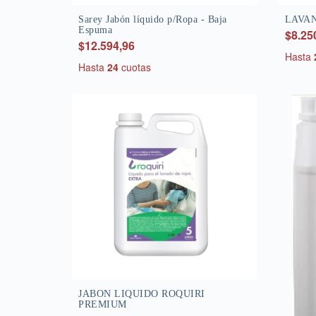
Sarey Jabón líquido p/Ropa - Baja
LAVA
Espuma
$8.25
$12.594,96
Hasta
Hasta
24
cuotas
JABON LIQUIDO ROQUIRI
PREMIUM