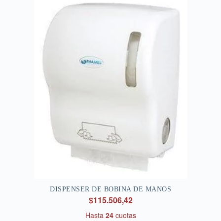
DISPENSER DE BOBINA DE MANOS
$115.506,42
Hasta
24
cuotas