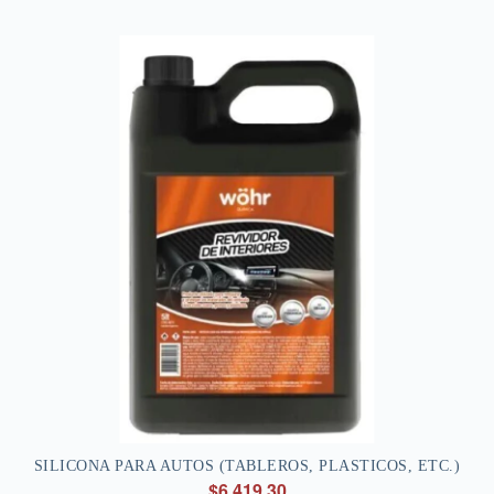
SILICONA PARA AUTOS (TABLEROS, PLASTICOS, ETC.)
$6.419,30