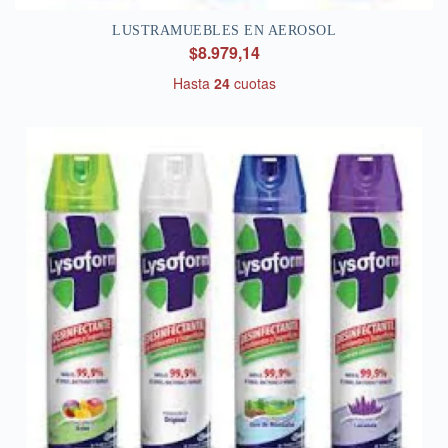
LUSTRAMUEBLES EN AEROSOL
$8.979,14
Hasta
24
cuotas